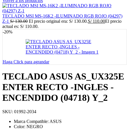
Volver a los productos
TECLADO MSI MS-16K2 -ILUMINADO RGB ROJO (04297)
Z-1
S/
130.00
El precio original era: S/ 130.00.
S/
110.00
El precio
actual es: S/ 110.00.
-20%
Haga Click para agrandar
TECLADO ASUS AS_UX325E
ENTER RECTO -INGLES -
ENCENDIDO (04718) Y_2
SKU:
01992-2034
Marca Compatible: ASUS
Color: NEGRO