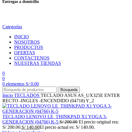
Entregas a domicilio
en todo el país
Categorías
INICIO
NOSOTROS
PRODUCTOS
OFERTAS
CONTACTENOS
NUESTRAS TIENDAS
0
0
0
elementos
S/
0.00
Búsqueda
Inicio
TECLADOS
TECLADO ASUS AS_UX325E ENTER
RECTO -INGLES -ENCENDIDO (04718) Y_2
TECLADO LENOVO LE_THINKPAD X1 YOGA 3-
GENERACION (04766) K-5
S/
200.00
El precio original era:
S/ 200.00.
S/
140.00
El precio actual es: S/ 140.00.