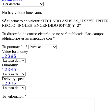
No hay valoraciones aún.
Sé el primero en valorar “TECLADO ASUS AS_UX325E ENTER
RECTO -INGLES -ENCENDIDO (04718) Y_2”
Tu dirección de correo electrónico no será publicada.
Los campos
obligatorios están marcados con
*
Tu puntuación
*
Value for money
1
2
3
4
5
Durability
1
2
3
4
5
Delivery speed
1
2
3
4
5
Tu valoración
*