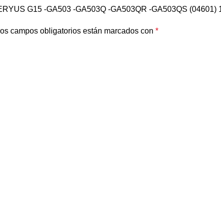
HERYUS G15 -GA503 -GA503Q -GA503QR -GA503QS (04601) 1
os campos obligatorios están marcados con
*