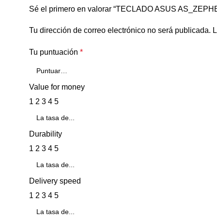
Sé el primero en valorar “TECLADO ASUS AS_ZEP
Tu dirección de correo electrónico no será publicada.
L
Tu puntuación
*
Value for money
1
2
3
4
5
Durability
1
2
3
4
5
Delivery speed
1
2
3
4
5