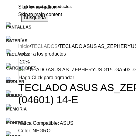
Skip to navigation
Skip to main content
Búsqueda
Categorías
INICIO
NOSOTROS
PRODUCTO
Inicio
TECLADOS
TECLADO ASUS AS_ZEPHERYUS G
Volver a los productos
-20%
Haga Click para agrandar
TECLADO ASUS AS_ZEP
(04601) 14-E
Marca Compatible: ASUS
Color: NEGRO