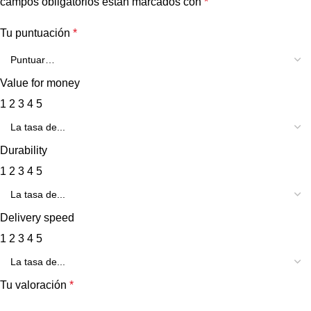
campos obligatorios están marcados con
*
Tu puntuación
*
Value for money
1
2
3
4
5
Durability
1
2
3
4
5
Delivery speed
1
2
3
4
5
Tu valoración
*