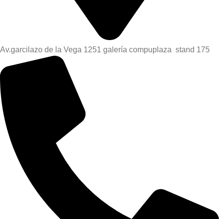
Av.garcilazo de la Vega 1251 galería compuplaza stand 175