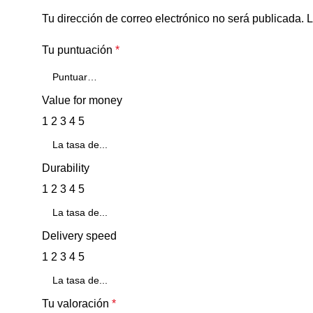
Tu dirección de correo electrónico no será publicada.
L
Tu puntuación
*
Value for money
1
2
3
4
5
Durability
1
2
3
4
5
Delivery speed
1
2
3
4
5
Tu valoración
*