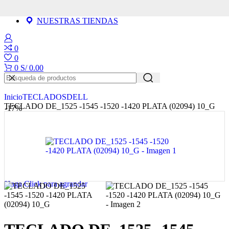
OFERTAS
CONTACTENOS
NUESTRAS TIENDAS
0
0
0
S/
0.00
Inicio
TECLADOS
DELL
TECLADO DE_1525 -1545 -1520 -1420 PLATA (02094) 10_G
-17%
Haga Click para agrandar