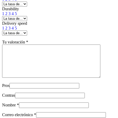
Durability
1
2
3
4
5
Delivery speed
1
2
3
4
5
Tu valoración
*
Pros
Contras
Nombre
*
Correo electrónico
*