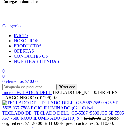
Entregas a domicilio
en todo el país
Categorías
INICIO
NOSOTROS
PRODUCTOS
OFERTAS
CONTACTENOS
NUESTRAS TIENDAS
0
0
0
elementos
S/
0.00
Búsqueda
Inicio
TECLADOS
DELL
TECLADO DE_N4110/14R FLEX
LARGO NEGRO (01599) 9-G
TECLADO DE_TECLADO DELL_G5-5587 /5590 /G5 SE 5505
/G7 7588 ROJO ILUMINADO (02110) b-4
S/
120.00
El precio
original era: S/ 120.00.
S/
110.00
El precio actual es: S/ 110.00.