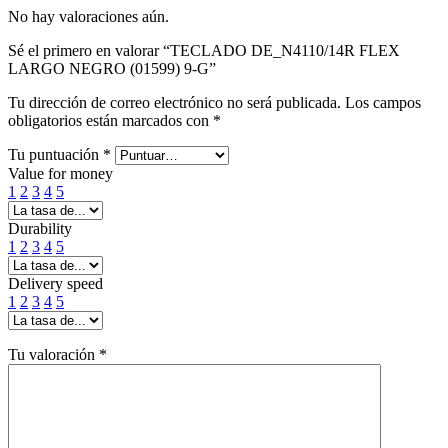
No hay valoraciones aún.
Sé el primero en valorar “TECLADO DE_N4110/14R FLEX
LARGO NEGRO (01599) 9-G”
Tu dirección de correo electrónico no será publicada.
Los campos
obligatorios están marcados con
*
Tu puntuación
*
Value for money
1
2
3
4
5
Durability
1
2
3
4
5
Delivery speed
1
2
3
4
5
Tu valoración
*