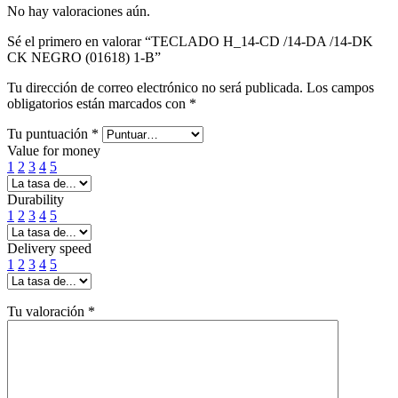
No hay valoraciones aún.
Sé el primero en valorar “TECLADO H_14-CD /14-DA /14-DK
CK NEGRO (01618) 1-B”
Tu dirección de correo electrónico no será publicada.
Los campos
obligatorios están marcados con
*
Tu puntuación
*
Value for money
1
2
3
4
5
Durability
1
2
3
4
5
Delivery speed
1
2
3
4
5
Tu valoración
*