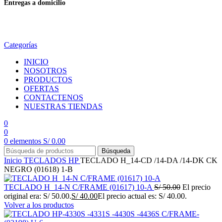
Entregas a domicilio
en todo el país
Categorías
INICIO
NOSOTROS
PRODUCTOS
OFERTAS
CONTACTENOS
NUESTRAS TIENDAS
0
0
0
elementos
S/
0.00
Búsqueda
Inicio
TECLADOS
HP
TECLADO H_14-CD /14-DA /14-DK CK
NEGRO (01618) 1-B
TECLADO H_14-N C/FRAME (01617) 10-A
S/
50.00
El precio
original era: S/ 50.00.
S/
40.00
El precio actual es: S/ 40.00.
Volver a los productos