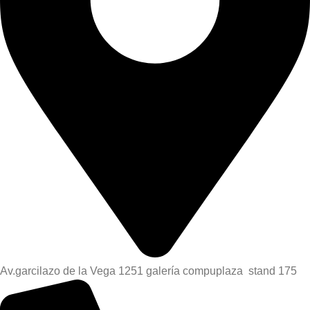
Av.garcilazo de la Vega 1251 galería compuplaza stand 175