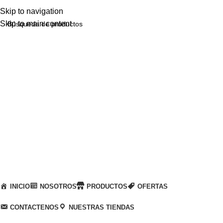
Skip to navigation
Skip to main content
Llamanos
+51 932 298 450
Entregas a domicilio
en todo el país
Categorías
INICIO
NOSOTROS
PRODUCTOS
OFERTAS
CONTACTENOS
NUESTRAS TIENDAS