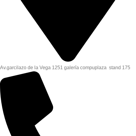
Av.garcilazo de la Vega 1251 galería compuplaza stand 175