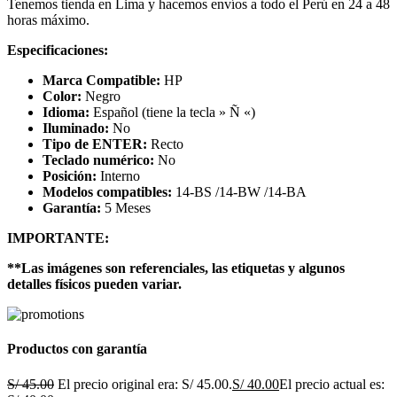
Tenemos tienda en Lima y hacemos envíos a todo el Perú en 24 a 48
horas máximo.
Especificaciones:
Marca Compatible:
HP
Color:
Negro
Idioma:
Español (tiene la tecla » Ñ «)
Iluminado:
No
Tipo de ENTER:
Recto
Teclado numérico:
No
Posición:
Interno
Modelos compatibles:
14-BS /14-BW /14-BA
Garantía:
5 Meses
IMPORTANTE:
**Las imágenes son referenciales, las etiquetas y algunos
detalles físicos pueden variar.
Productos con garantía
S/
45.00
El precio original era: S/ 45.00.
S/
40.00
El precio actual es: