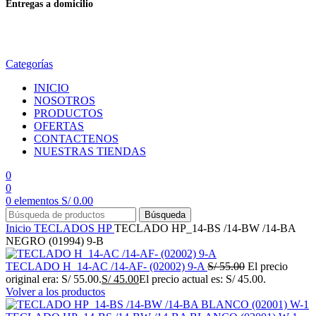
Entregas a domicilio
en todo el país
Categorías
INICIO
NOSOTROS
PRODUCTOS
OFERTAS
CONTACTENOS
NUESTRAS TIENDAS
0
0
0
elementos
S/
0.00
Búsqueda
Inicio
TECLADOS
HP
TECLADO HP_14-BS /14-BW /14-BA
NEGRO (01994) 9-B
TECLADO H_14-AC /14-AF- (02002) 9-A
S/
55.00
El precio
original era: S/ 55.00.
S/
45.00
El precio actual es: S/ 45.00.
Volver a los productos