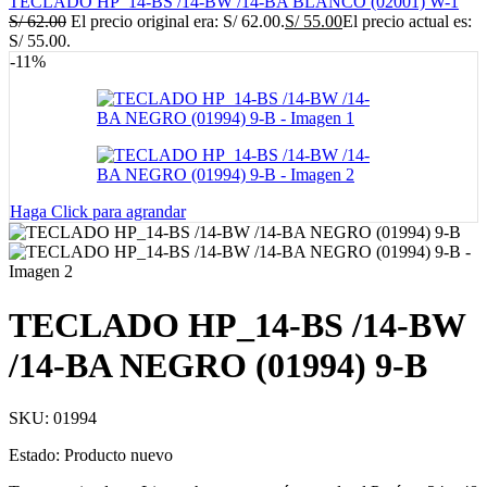
TECLADO HP_14-BS /14-BW /14-BA BLANCO (02001) W-1
S/
62.00
El precio original era: S/ 62.00.
S/
55.00
El precio actual es:
S/ 55.00.
-11%
Haga Click para agrandar
TECLADO HP_14-BS /14-BW
/14-BA NEGRO (01994) 9-B
SKU:
01994
Estado: Producto nuevo