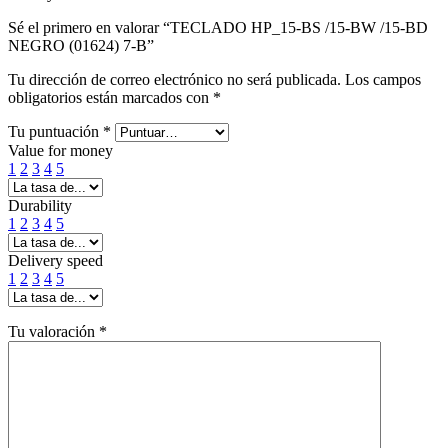
Sé el primero en valorar “TECLADO HP_15-BS /15-BW /15-BD
NEGRO (01624) 7-B”
Tu dirección de correo electrónico no será publicada.
Los campos
obligatorios están marcados con
*
Tu puntuación
*
Value for money
1
2
3
4
5
Durability
1
2
3
4
5
Delivery speed
1
2
3
4
5
Tu valoración
*