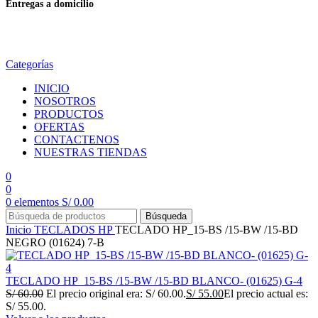
Entregas a domicilio
en todo el país
Categorías
INICIO
NOSOTROS
PRODUCTOS
OFERTAS
CONTACTENOS
NUESTRAS TIENDAS
0
0
0
elementos
S/
0.00
Búsqueda
Inicio
TECLADOS
HP
TECLADO HP_15-BS /15-BW /15-BD
NEGRO (01624) 7-B
TECLADO HP_15-BS /15-BW /15-BD BLANCO- (01625) G-4
S/
60.00
El precio original era: S/ 60.00.
S/
55.00
El precio actual es:
S/ 55.00.