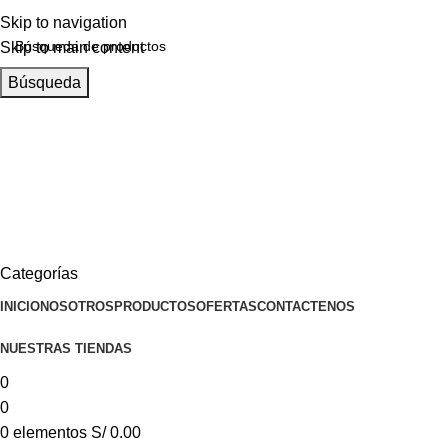
Skip to navigation
Skip to main content
Búsqueda
Llamanos
+51 932 298 450
Entregas a domicilio
en todo el país
Categorías
INICIO
NOSOTROS
PRODUCTOS
OFERTAS
CONTACTENOS
NUESTRAS TIENDAS
0
0
0
elementos
S/
0.00