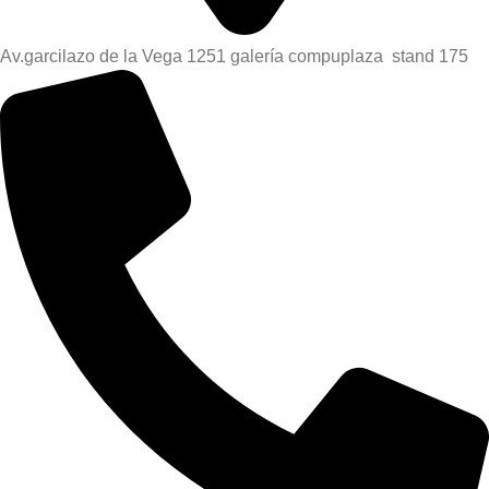
Av.garcilazo de la Vega 1251 galería compuplaza stand 175