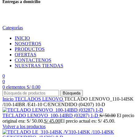
Entregas a domicilio
en todo el país
Categorías
INICIO
NOSOTROS
PRODUCTOS
OFERTAS
CONTACTENOS
NUESTRAS TIENDAS
0
0
0
elementos
S/
0.00
Búsqueda
Inicio
TECLADOS
LENOVO
TECLADO LENOVO_110-14ISK
/110-14IBR /E41-10 C/ENCENDIDO (04207) 10-D
TECLADO LENOVO_100-14IBD (03287) 1-D
S/
50.00
El precio
original era: S/ 50.00.
S/
45.00
El precio actual es: S/ 45.00.
Volver a los productos