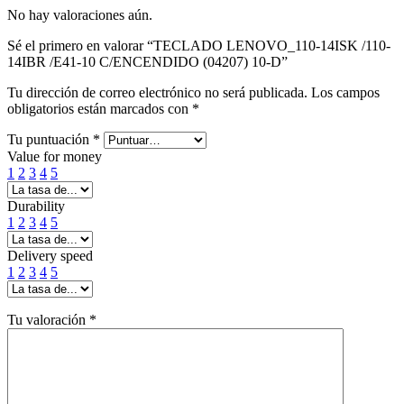
No hay valoraciones aún.
Sé el primero en valorar “TECLADO LENOVO_110-14ISK /110-
14IBR /E41-10 C/ENCENDIDO (04207) 10-D”
Tu dirección de correo electrónico no será publicada.
Los campos
obligatorios están marcados con
*
Tu puntuación
*
Value for money
1
2
3
4
5
Durability
1
2
3
4
5
Delivery speed
1
2
3
4
5
Tu valoración
*