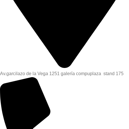
Av.garcilazo de la Vega 1251 galería compuplaza stand 175