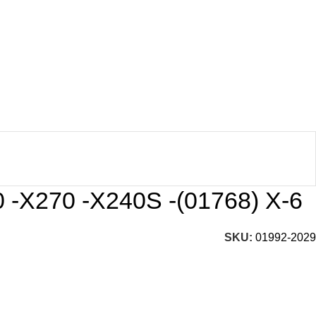
Llamanos
Entregas a domicil
+51 932 298 450
en todo el país
S/
0.
X270 -X240S -(01768) X-6
SKU:
01992-2029