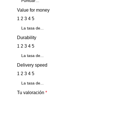
Value for money
1
2
3
4
5
Durability
1
2
3
4
5
Delivery speed
1
2
3
4
5
Tu valoración
*