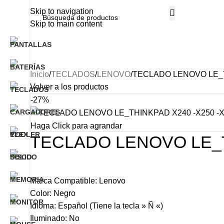
Skip to navigation
Skip to main content
Categorías
INICIO
NOSOTROS
PRODUCTO
Inicio
TECLADOS
LENOVO
TECLADO LENOVO LE_THI
Volver a los productos
-27%
Haga Click para agrandar
TECLADO LENOVO LE_THI
Marca Compatible: Lenovo
Color: Negro
Idioma: Español (Tiene la tecla » Ñ «)
Iluminado: No