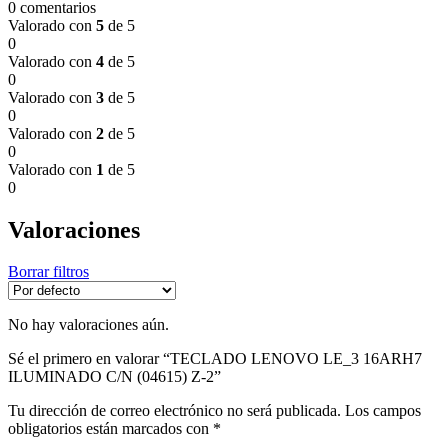
0 comentarios
Valorado con
5
de 5
0
Valorado con
4
de 5
0
Valorado con
3
de 5
0
Valorado con
2
de 5
0
Valorado con
1
de 5
0
Valoraciones
Borrar filtros
No hay valoraciones aún.
Sé el primero en valorar “TECLADO LENOVO LE_3 16ARH7
ILUMINADO C/N (04615) Z-2”
Tu dirección de correo electrónico no será publicada.
Los campos
obligatorios están marcados con
*