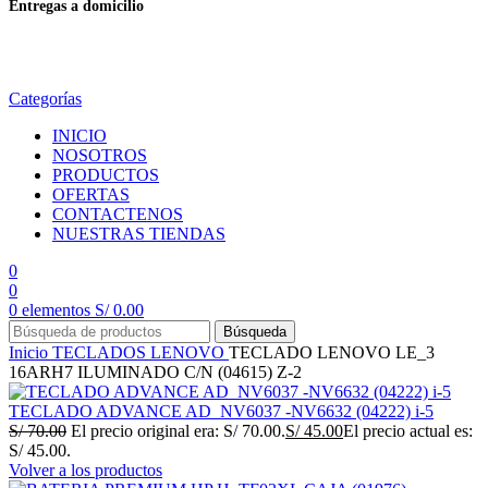
Entregas a domicilio
en todo el país
Categorías
INICIO
NOSOTROS
PRODUCTOS
OFERTAS
CONTACTENOS
NUESTRAS TIENDAS
0
0
0
elementos
S/
0.00
Búsqueda
Inicio
TECLADOS
LENOVO
TECLADO LENOVO LE_3
16ARH7 ILUMINADO C/N (04615) Z-2
TECLADO ADVANCE AD_NV6037 -NV6632 (04222) i-5
S/
70.00
El precio original era: S/ 70.00.
S/
45.00
El precio actual es:
S/ 45.00.
Volver a los productos