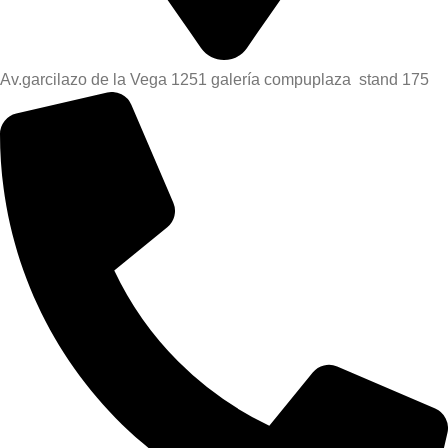
Av.garcilazo de la Vega 1251 galería compuplaza stand 175