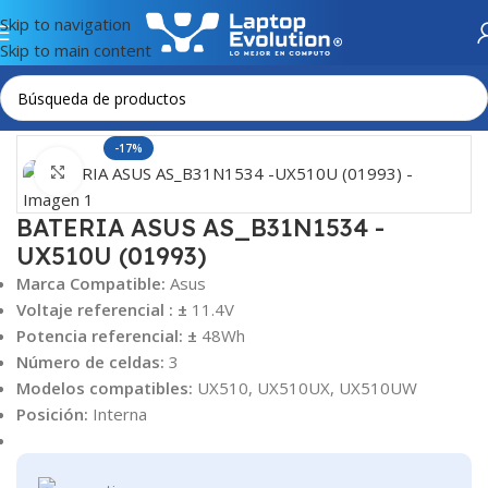
Skip to navigation
Skip to main content
Inicio
BATERÍAS
ASUS
-17%
Haga Click para agrandar
BATERIA ASUS AS_B31N1534 -
UX510U (01993)
Marca Compatible:
Asus
Voltaje referencial :
±
11.4V
Potencia referencial:
±
48
Wh
Número de celdas:
3
Modelos compatibles:
UX510, UX510UX, UX510UW
Posición:
Interna