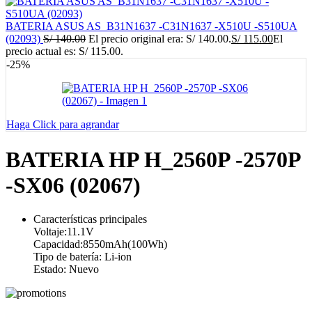
BATERIA ASUS AS_B31N1637 -C31N1637 -X510U -S510UA
(02093)
S/
140.00
El precio original era: S/ 140.00.
S/
115.00
El
precio actual es: S/ 115.00.
-25%
Haga Click para agrandar
BATERIA HP H_2560P -2570P
-SX06 (02067)
Características principales
Voltaje:11.1V
Capacidad:8550mAh(100Wh)
Tipo de batería: Li-ion
Estado: Nuevo