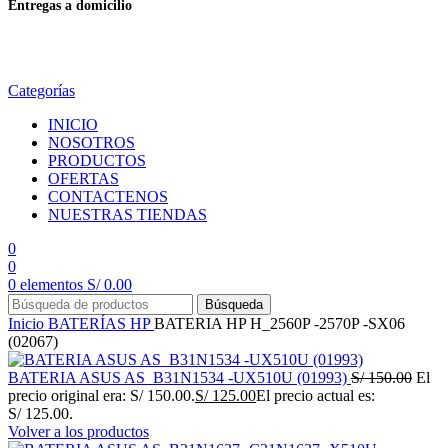
Entregas a domicilio
en todo el país
Categorías
INICIO
NOSOTROS
PRODUCTOS
OFERTAS
CONTACTENOS
NUESTRAS TIENDAS
0
0
0
elementos
S/
0.00
Búsqueda
Inicio
BATERÍAS
HP
BATERIA HP H_2560P -2570P -SX06
(02067)
BATERIA ASUS AS_B31N1534 -UX510U (01993)
S/
150.00
El
precio original era: S/ 150.00.
S/
125.00
El precio actual es:
S/ 125.00.
Volver a los productos