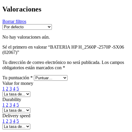
Valoraciones
Borrar filtros
No hay valoraciones aún.
Sé el primero en valorar “BATERIA HP H_2560P -2570P -SX06
(02067)”
Tu dirección de correo electrónico no será publicada.
Los campos
obligatorios están marcados con
*
Tu puntuación
*
Value for money
1
2
3
4
5
Durability
1
2
3
4
5
Delivery speed
1
2
3
4
5