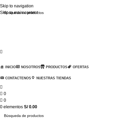
Skip to navigation
Skip to main content
Llamanos
+51 932 298 450
Entregas a domicilio
en todo el país
Categorías
INICIO
NOSOTROS
PRODUCTOS
OFERTAS
CONTACTENOS
NUESTRAS TIENDAS
0
0
0
elementos
S/
0.00