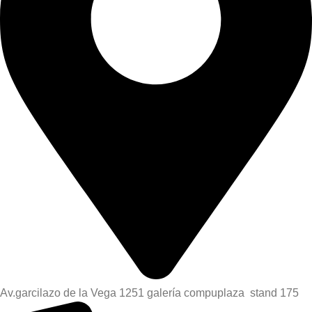
Av.garcilazo de la Vega 1251 galería compuplaza stand 175