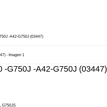
S
OFERTAS
CONTACTENOS
NUESTRAS TIENDAS
50J -A42-G750J (03447)
-G750J -A42-G750J (03447)
M, G750JS