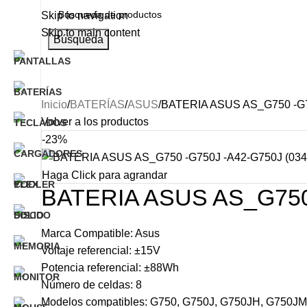
Skip to navigation
Skip to main content
Búsqueda
Categorías
INICIO
NOSOTROS
PRODUCTO
Inicio
BATERÍAS
ASUS
BATERIA ASUS AS_G750 -G7
Volver a los productos
-23%
Haga Click para agrandar
BATERIA ASUS AS_G750 
Marca Compatible: Asus
Voltaje referencial: ±15V
Potencia referencial: ±88Wh
Número de celdas: 8
Modelos compatibles: G750, G750J, G750JH, G750J