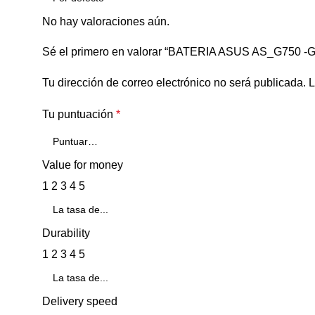
No hay valoraciones aún.
Sé el primero en valorar “BATERIA ASUS AS_G750 -G
Tu dirección de correo electrónico no será publicada.
L
Tu puntuación
*
Value for money
1
2
3
4
5
Durability
1
2
3
4
5
Delivery speed