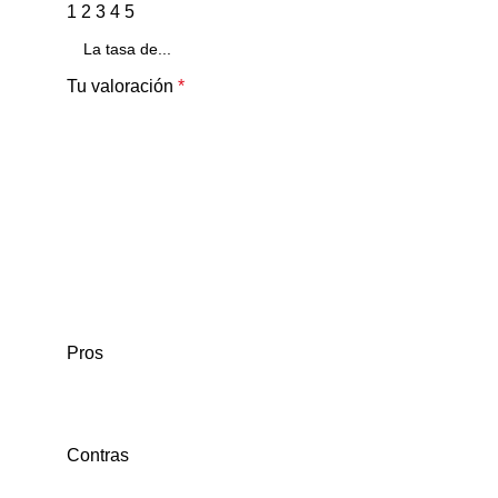
1
2
3
4
5
Tu valoración
*
Pros
Contras