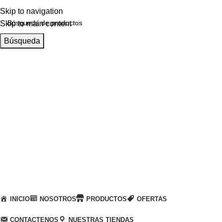
Skip to navigation
Skip to main content
Búsqueda
Llamanos
+51 932 298 450
Entregas a domicilio
en todo el país
Categorías
INICIO
NOSOTROS
PRODUCTOS
OFERTAS
CONTACTENOS
NUESTRAS TIENDAS