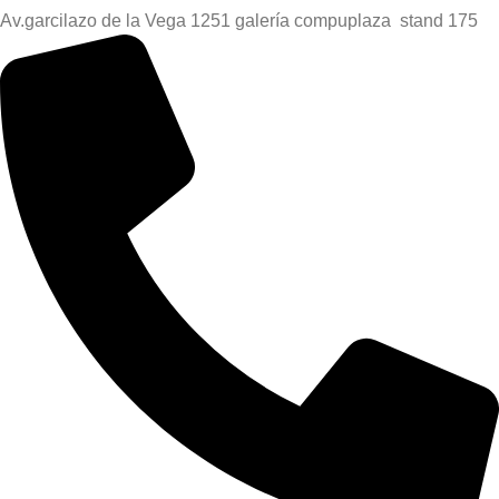
Av.garcilazo de la Vega 1251 galería compuplaza stand 175