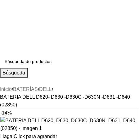
S/
0.00
Búsqueda
Inicio
BATERÍAS
DELL
BATERIA DELL D620- D630 -D630C -D630N -D631 -D640
(02850)
-14%
Haga Click para agrandar