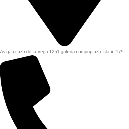
Av.garcilazo de la Vega 1251 galería compuplaza stand 175