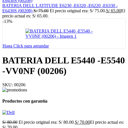
BATERIA DELL LATITUDE E6230 -E6320 -E6220 -E6330 -
E6430S (00208)
S/
75.00
El precio original era: S/ 75.00.
S/
65.00
El
precio actual es: S/ 65.00.
-13%
Haga Click para agrandar
BATERIA DELL E5440 -E5540
-VV0NF (00206)
SKU:
00206
Productos con garantía
S/
80.00
El precio original era: S/ 80.00.
S/
70.00
El precio actual es:
S/ 70.00.