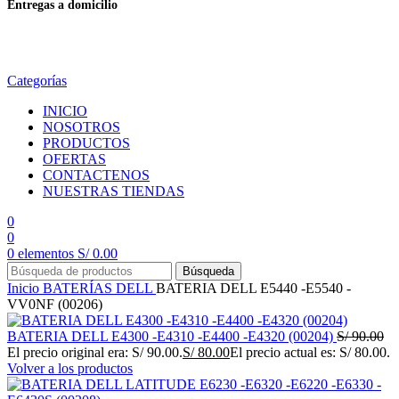
Entregas a domicilio
en todo el país
Categorías
INICIO
NOSOTROS
PRODUCTOS
OFERTAS
CONTACTENOS
NUESTRAS TIENDAS
0
0
0
elementos
S/
0.00
Búsqueda
Inicio
BATERÍAS
DELL
BATERIA DELL E5440 -E5540 -
VV0NF (00206)
BATERIA DELL E4300 -E4310 -E4400 -E4320 (00204)
S/
90.00
El precio original era: S/ 90.00.
S/
80.00
El precio actual es: S/ 80.00.
Volver a los productos