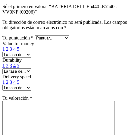
Sé el primero en valorar “BATERIA DELL E5440 -E5540 -
VV0NF (00206)”
Tu dirección de correo electrónico no será publicada.
Los campos
obligatorios están marcados con
*
Tu puntuación
*
Value for money
1
2
3
4
5
Durability
1
2
3
4
5
Delivery speed
1
2
3
4
5
Tu valoración
*