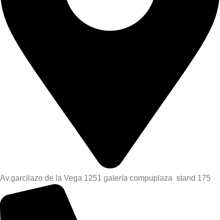
Av.garcilazo de la Vega 1251 galería compuplaza stand 175