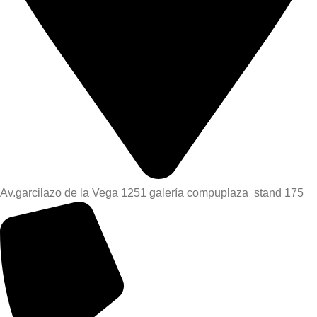
Av.garcilazo de la Vega 1251 galería compuplaza stand 175