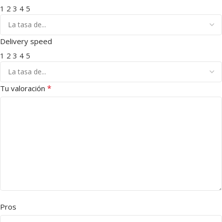
1
2
3
4
5
Delivery speed
1
2
3
4
5
*
Tu valoración
Pros