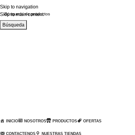
Skip to navigation
Skip to main content
Búsqueda
Llamanos
+51 932 298 450
Entregas a domicilio
en todo el país
Categorías
INICIO
NOSOTROS
PRODUCTOS
OFERTAS
CONTACTENOS
NUESTRAS TIENDAS