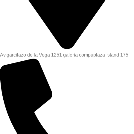
Av.garcilazo de la Vega 1251 galería compuplaza stand 175