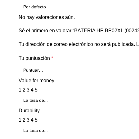
No hay valoraciones aún.
Sé el primero en valorar “BATERIA HP BP02XL (00242
Tu dirección de correo electrónico no será publicada.
L
Tu puntuación
*
Value for money
1
2
3
4
5
Durability
1
2
3
4
5