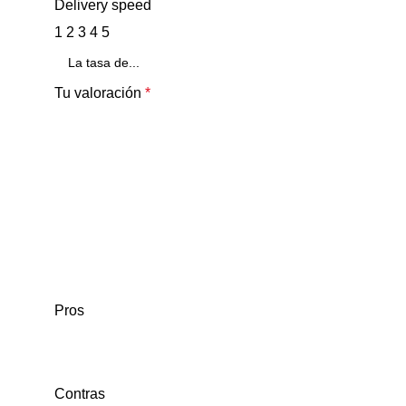
Delivery speed
1
2
3
4
5
Tu valoración
*
Pros
Contras