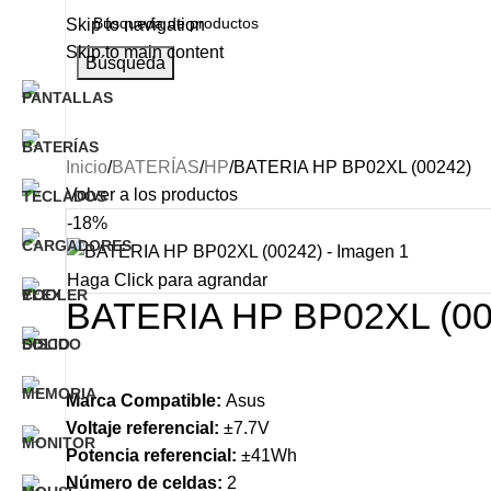
Skip to navigation
Skip to main content
Búsqueda
Categorías
INICIO
NOSOTROS
PRODUCTO
Inicio
BATERÍAS
HP
BATERIA HP BP02XL (00242)
Volver a los productos
-18%
Haga Click para agrandar
BATERIA HP BP02XL (00
Marca Compatible:
Asus
Voltaje referencial:
±7.7V
Potencia referencial:
±41Wh
Número de celdas:
2