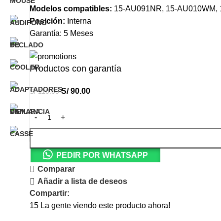
Modelos compatibles:
15-AU091NR, 15-AU010WM,
Posición:
Interna
Garantía: 5 Meses
Productos con garantía
S/
90.00
S/
110.00
PEDIR POR WHATSAPP
Comparar
Añadir a lista de deseos
Compartir:
15
La gente viendo este producto ahora!