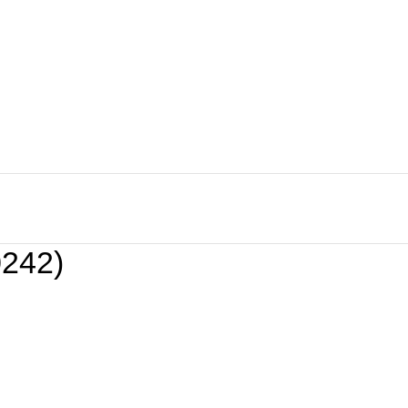
S
OFERTAS
CONTACTENOS
NUESTRAS TIENDAS
242)