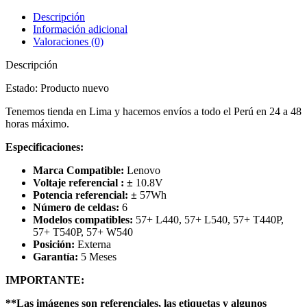
Descripción
Información adicional
Valoraciones (0)
Descripción
Estado: Producto nuevo
Tenemos tienda en Lima y hacemos envíos a todo el Perú en 24 a 48
horas máximo.
Especificaciones:
Marca Compatible:
Lenovo
Voltaje referencial :
±
10.8V
Potencia referencial:
±
57
Wh
Número de celdas:
6
Modelos compatibles:
57+ L440, 57+ L540, 57+ T440P,
57+ T540P, 57+ W540
Posición:
Externa
Garantía:
5 Meses
IMPORTANTE:
**Las imágenes son referenciales, las etiquetas y algunos