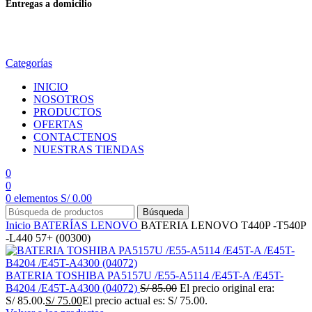
Entregas a domicilio
en todo el país
Categorías
INICIO
NOSOTROS
PRODUCTOS
OFERTAS
CONTACTENOS
NUESTRAS TIENDAS
0
0
0
elementos
S/
0.00
Búsqueda
Inicio
BATERÍAS
LENOVO
BATERIA LENOVO T440P -T540P
-L440 57+ (00300)
BATERIA TOSHIBA PA5157U /E55-A5114 /E45T-A /E45T-
B4204 /E45T-A4300 (04072)
S/
85.00
El precio original era:
S/ 85.00.
S/
75.00
El precio actual es: S/ 75.00.