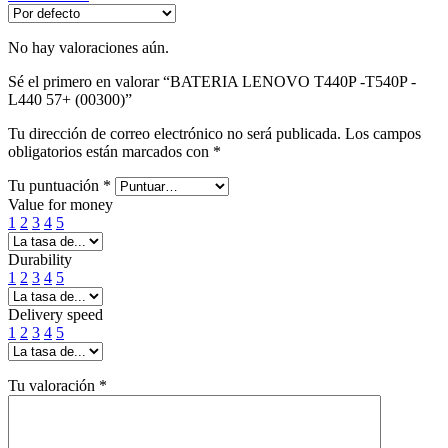
No hay valoraciones aún.
Sé el primero en valorar “BATERIA LENOVO T440P -T540P -
L440 57+ (00300)”
Tu dirección de correo electrónico no será publicada.
Los campos
obligatorios están marcados con
*
Tu puntuación
*
Value for money
1
2
3
4
5
Durability
1
2
3
4
5
Delivery speed
1
2
3
4
5
Tu valoración
*