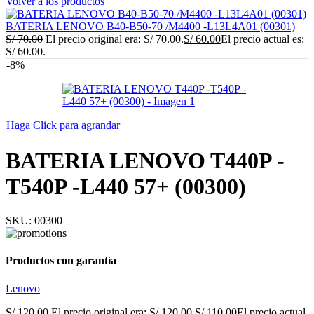
Volver a los productos
BATERIA LENOVO B40-B50-70 /M4400 -L13L4A01 (00301)
S/
70.00
El precio original era: S/ 70.00.
S/
60.00
El precio actual es:
S/ 60.00.
-8%
Haga Click para agrandar
BATERIA LENOVO T440P -
T540P -L440 57+ (00300)
SKU:
00300
Productos con garantía
Lenovo
S/
120.00
El precio original era: S/ 120.00.
S/
110.00
El precio actual