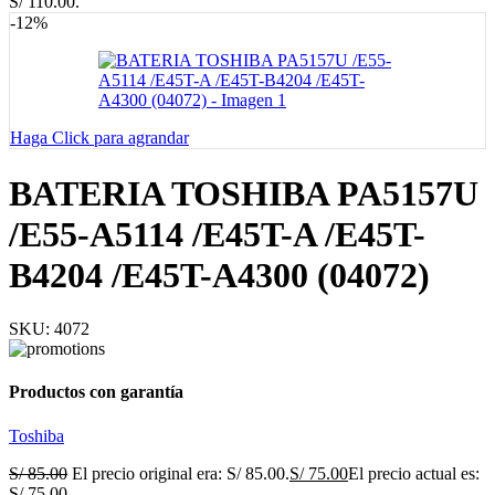
S/ 110.00.
-12%
Haga Click para agrandar
BATERIA TOSHIBA PA5157U
/E55-A5114 /E45T-A /E45T-
B4204 /E45T-A4300 (04072)
SKU:
4072
Productos con garantía
Toshiba
S/
85.00
El precio original era: S/ 85.00.
S/
75.00
El precio actual es:
S/ 75.00.