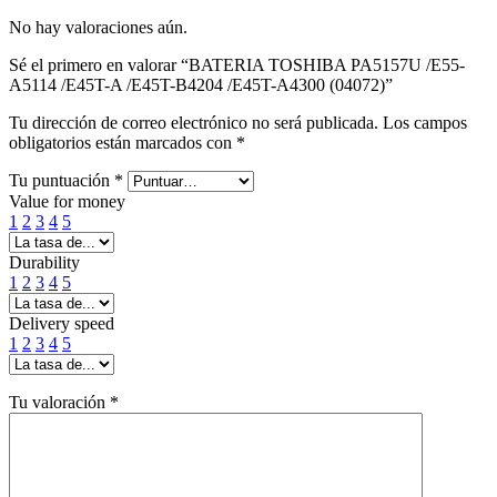
No hay valoraciones aún.
Sé el primero en valorar “BATERIA TOSHIBA PA5157U /E55-
A5114 /E45T-A /E45T-B4204 /E45T-A4300 (04072)”
Tu dirección de correo electrónico no será publicada.
Los campos
obligatorios están marcados con
*
Tu puntuación
*
Value for money
1
2
3
4
5
Durability
1
2
3
4
5
Delivery speed
1
2
3
4
5
Tu valoración
*