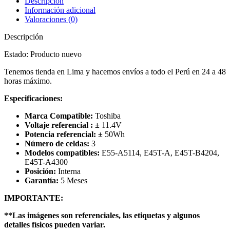
Descripción
Información adicional
Valoraciones (0)
Descripción
Estado: Producto nuevo
Tenemos tienda en Lima y hacemos envíos a todo el Perú en 24 a 48
horas máximo.
Especificaciones:
Marca Compatible:
Toshiba
Voltaje referencial :
±
11.4V
Potencia referencial:
±
50
Wh
Número de celdas:
3
Modelos compatibles:
E55-A5114, E45T-A, E45T-B4204,
E45T-A4300
Posición:
Interna
Garantía:
5 Meses
IMPORTANTE:
**Las imágenes son referenciales, las etiquetas y algunos
detalles físicos pueden variar.