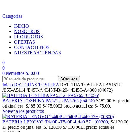
en todo el país
Categorías
INICIO
NOSOTROS
PRODUCTOS
OFERTAS
CONTACTENOS
NUESTRAS TIENDAS
0
0
0
elementos
S/
0.00
Búsqueda
Inicio
BATERÍAS
TOSHIBA
BATERIA TOSHIBA PA5157U
/E55-A5114 /E45T-A /E45T-B4204 /E45T-A4300 (04072)
BATERIA TOSHIBA PA5212 -PA5265 (04056)
S/
85.00
El precio
original era: S/ 85.00.
S/
75.00
El precio actual es: S/ 75.00.
Volver a los productos
BATERIA LENOVO T440P -T540P -L440 57+ (00300)
S/
120.00
El precio original era: S/ 120.00.
S/
110.00
El precio actual es: