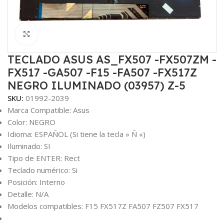
Haga Click para agrandar
TECLADO ASUS AS_FX507 -FX507ZM -
FX517 -GA507 -F15 -FA507 -FX517Z
NEGRO ILUMINADO (03957) Z-5
SKU:
01992-2039
Marca Compatible: Asus
Color: NEGRO
Idioma: ESPAÑOL (Si tiene la tecla » Ñ «)
Iluminado: SI
Tipo de ENTER: Rect
Teclado numérico: Si
Posición: Interno
Detalle: N/A
Modelos compatibles: F15 FX517Z FA507 FZ507 FX517