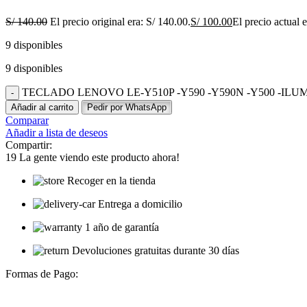
S/
140.00
El precio original era: S/ 140.00.
S/
100.00
El precio actual 
9 disponibles
9 disponibles
TECLADO LENOVO LE-Y510P -Y590 -Y590N -Y500 -ILUMI
Añadir al carrito
Pedir por WhatsApp
Comparar
Añadir a lista de deseos
Compartir:
19
La gente viendo este producto ahora!
Recoger en la tienda
Entrega a domicilio
1 año de garantía
Devoluciones gratuitas durante 30 días
Formas de Pago: