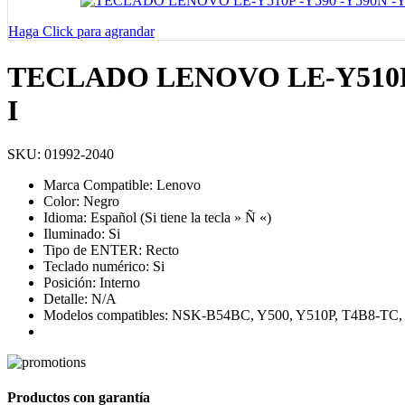
Haga Click para agrandar
TECLADO LENOVO LE-Y510P -
I
SKU:
01992-2040
Marca Compatible: Lenovo
Color: Negro
Idioma: Español (Si tiene la tecla » Ñ «)
Iluminado: Si
Tipo de ENTER: Recto
Teclado numérico: Si
Posición: Interno
Detalle: N/A
Modelos compatibles: NSK-B54BC, Y500, Y510P, T4B8-T
Productos con garantía