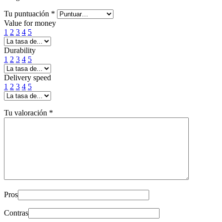
Tu puntuación
*
Value for money
1
2
3
4
5
Durability
1
2
3
4
5
Delivery speed
1
2
3
4
5
Tu valoración
*
Pros
Contras