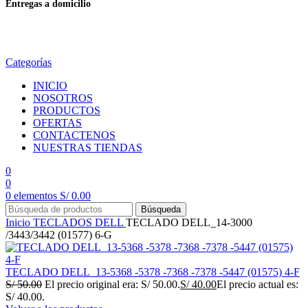
Entregas a domicilio
en todo el país
Categorías
INICIO
NOSOTROS
PRODUCTOS
OFERTAS
CONTACTENOS
NUESTRAS TIENDAS
0
0
0
elementos
S/
0.00
Búsqueda
Inicio
TECLADOS
DELL
TECLADO DELL_14-3000
/3443/3442 (01577) 6-G
TECLADO DELL_13-5368 -5378 -7368 -7378 -5447 (01575) 4-F
S/
50.00
El precio original era: S/ 50.00.
S/
40.00
El precio actual es:
S/ 40.00.