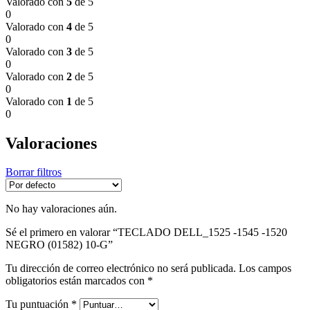
Valorado con
5
de 5
0
Valorado con
4
de 5
0
Valorado con
3
de 5
0
Valorado con
2
de 5
0
Valorado con
1
de 5
0
Valoraciones
Borrar filtros
No hay valoraciones aún.
Sé el primero en valorar “TECLADO DELL_1525 -1545 -1520
NEGRO (01582) 10-G”
Tu dirección de correo electrónico no será publicada.
Los campos
obligatorios están marcados con
*
Tu puntuación
*