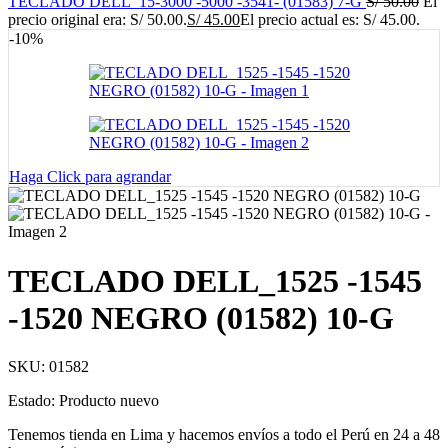
TECLADO DELL_15-3000 -5000 -3541- (01583) 7-G
S/
50.00
El
precio original era: S/ 50.00.
S/
45.00
El precio actual es: S/ 45.00.
-10%
Haga Click para agrandar
TECLADO DELL_1525 -1545
-1520 NEGRO (01582) 10-G
SKU:
01582
Estado: Producto nuevo
Tenemos tienda en Lima y hacemos envíos a todo el Perú en 24 a 48