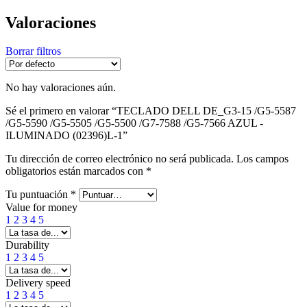
Valoraciones
Borrar filtros
No hay valoraciones aún.
Sé el primero en valorar “TECLADO DELL DE_G3-15 /G5-5587
/G5-5590 /G5-5505 /G5-5500 /G7-7588 /G5-7566 AZUL -
ILUMINADO (02396)L-1”
Tu dirección de correo electrónico no será publicada.
Los campos
obligatorios están marcados con
*
Tu puntuación
*
Value for money
1
2
3
4
5
Durability
1
2
3
4
5
Delivery speed
1
2
3
4
5