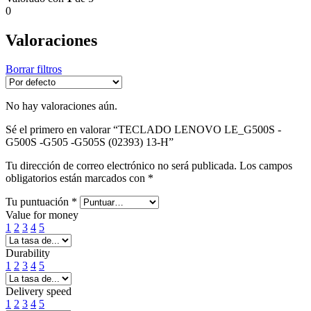
0
Valoraciones
Borrar filtros
No hay valoraciones aún.
Sé el primero en valorar “TECLADO LENOVO LE_G500S -
G500S -G505 -G505S (02393) 13-H”
Tu dirección de correo electrónico no será publicada.
Los campos
obligatorios están marcados con
*
Tu puntuación
*
Value for money
1
2
3
4
5
Durability
1
2
3
4
5
Delivery speed
1
2
3
4
5