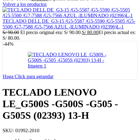
Volver a los productos
TECLADO DELL DE_G3-15 /G5-5587 /G5-5590 /G5-5505 /G5-
5500 /G7-7588 /G5-7566 AZUL -ILUMINADO (02396)L-1
S/
90.00
El precio original era: S/ 90.00.
S/
80.00
El precio actual es:
S/ 80.00.
-44%
Haga Click para agrandar
TECLADO LENOVO
LE_G500S -G500S -G505 -
G505S (02393) 13-H
SKU:
01992-2010