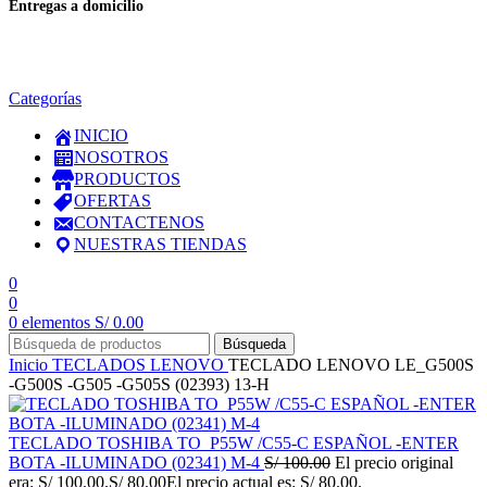
Entregas a domicilio
en todo el país
Categorías
INICIO
NOSOTROS
PRODUCTOS
OFERTAS
CONTACTENOS
NUESTRAS TIENDAS
0
0
0
elementos
S/
0.00
Búsqueda
Inicio
TECLADOS
LENOVO
TECLADO LENOVO LE_G500S
-G500S -G505 -G505S (02393) 13-H
TECLADO TOSHIBA TO_P55W /C55-C ESPAÑOL -ENTER
BOTA -ILUMINADO (02341) M-4
S/
100.00
El precio original
era: S/ 100.00.
S/
80.00
El precio actual es: S/ 80.00.