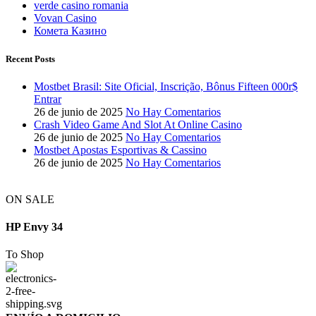
verde casino romania
Vovan Casino
Комета Казино
Recent Posts
Mostbet Brasil: Site Oficial, Inscrição, Bônus Fifteen 000r$
Entrar
26 de junio de 2025
No Hay Comentarios
Crash Video Game And Slot At Online Casino
26 de junio de 2025
No Hay Comentarios
Mostbet Apostas Esportivas & Cassino
26 de junio de 2025
No Hay Comentarios
ON SALE
HP Envy 34
To Shop