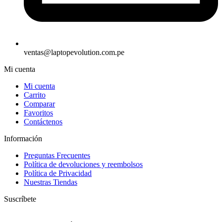
ventas@laptopevolution.com.pe
Mi cuenta
Mi cuenta
Carrito
Comparar
Favoritos
Contáctenos
Información
Preguntas Frecuentes
Política de devoluciones y reembolsos
Política de Privacidad
Nuestras Tiendas
Suscríbete