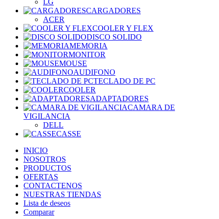
LG
CARGADORES
ACER
COOLER Y FLEX
DISCO SOLIDO
MEMORIA
MONITOR
MOUSE
AUDIFONO
TECLADO DE PC
COOLER
ADAPTADORES
CAMARA DE
VIGILANCIA
DELL
CASSE
INICIO
NOSOTROS
PRODUCTOS
OFERTAS
CONTACTENOS
NUESTRAS TIENDAS
Lista de deseos
Comparar