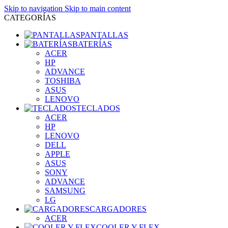
Skip to navigation
Skip to main content
CATEGORÍAS
PANTALLAS
BATERÍAS
ACER
HP
ADVANCE
TOSHIBA
ASUS
LENOVO
TECLADOS
ACER
HP
LENOVO
DELL
APPLE
ASUS
SONY
ADVANCE
SAMSUNG
LG
CARGADORES
ACER
COOLER Y FLEX