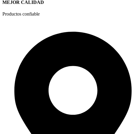
MEJOR CALIDAD
Productos confiable