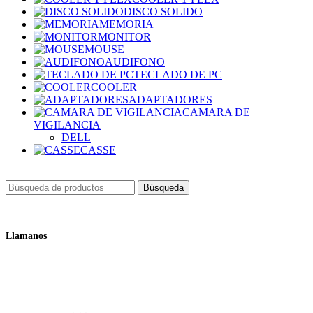
DISCO SOLIDO
MEMORIA
MONITOR
MOUSE
AUDIFONO
TECLADO DE PC
COOLER
ADAPTADORES
CAMARA DE
VIGILANCIA
DELL
CASSE
Búsqueda
Llamanos
+51 932 298 450