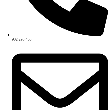
932 298 450