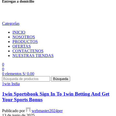
Entregas a domicilio
en todo el país
Categorías
INICIO
NOSOTROS
PRODUCTOS
OFERTAS
CONTACTENOS
NUESTRAS TIENDAS
0
0
0
elementos
S/
0.00
Búsqueda
1win India
1win Sportsbook Sign In To 1win Betting And Get
Your Sports Bonus
Publicado por
webmaster2024per
13 de junio de 2025