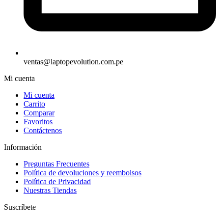
ventas@laptopevolution.com.pe
Mi cuenta
Mi cuenta
Carrito
Comparar
Favoritos
Contáctenos
Información
Preguntas Frecuentes
Política de devoluciones y reembolsos
Política de Privacidad
Nuestras Tiendas
Suscríbete