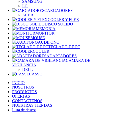
SAMSUNG
LG
CARGADORES
ACER
COOLER Y FLEX
DISCO SOLIDO
MEMORIA
MONITOR
MOUSE
AUDIFONO
TECLADO DE PC
COOLER
ADAPTADORES
CAMARA DE
VIGILANCIA
DELL
CASSE
INICIO
NOSOTROS
PRODUCTOS
OFERTAS
CONTACTENOS
NUESTRAS TIENDAS
Lista de deseos