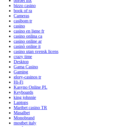
bbrbet mx
bizzo casino
book of ra
Cameras
casibom tr
casino
casino en ligne fr
casino onlina ca
casino online ar
casinò online it
casino utan svensk licens
crazy time
Desktop
Gama Casino
Gaming
glory-casinos tr
Hi-Fi
Kasyno Online PL
Keyboards
king johnnie
Laptops
Maribet casino TR
Masalbet
Monobrand
mostbet italy