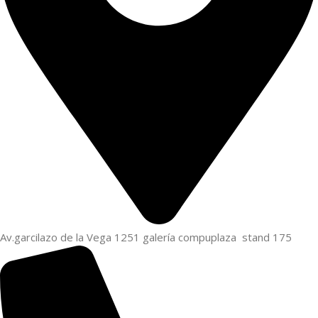
Av.garcilazo de la Vega 1251 galería compuplaza stand 175