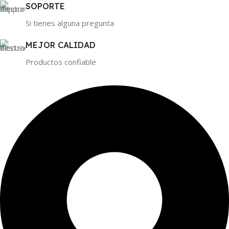
SOPORTE
Si tienes alguna pregunta
MEJOR CALIDAD
Productos confiable