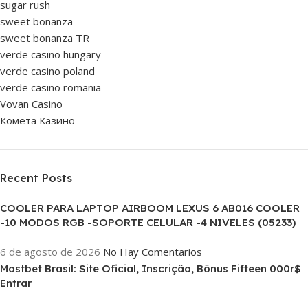
sugar rush
sweet bonanza
sweet bonanza TR
verde casino hungary
verde casino poland
verde casino romania
Vovan Casino
Комета Казино
Recent Posts
COOLER PARA LAPTOP AIRBOOM LEXUS 6 AB016 COOLER
-10 MODOS RGB -SOPORTE CELULAR -4 NIVELES (05233)
6 de agosto de 2026
No Hay Comentarios
Mostbet Brasil: Site Oficial, Inscrição, Bônus Fifteen 000r$
Entrar