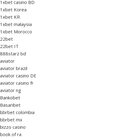
1xbet casino BD
1xbet Korea
1xbet KR
1xbet malaysia
1xbet Morocco
22bet
22bet IT
888starz bd
aviator
aviator brazil
aviator casino DE
aviator casino fr
aviator ng
Bankobet
Basaribet
bbrbet colombia
bbrbet mx
bizzo casino
book of ra