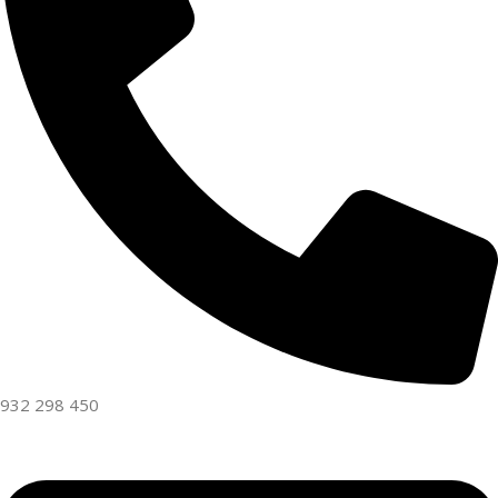
932 298 450