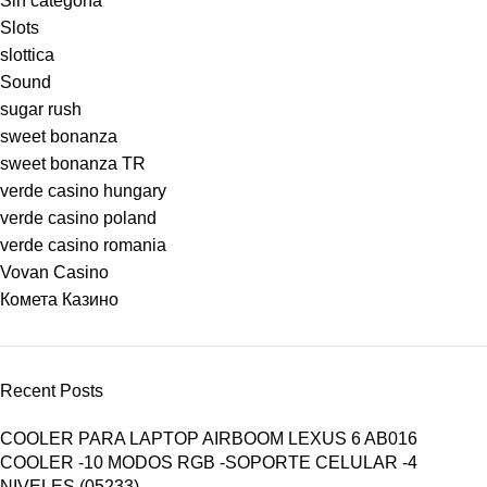
Sin categoría
Slots
slottica
Sound
sugar rush
sweet bonanza
sweet bonanza TR
verde casino hungary
verde casino poland
verde casino romania
Vovan Casino
Комета Казино
Recent Posts
COOLER PARA LAPTOP AIRBOOM LEXUS 6 AB016
COOLER -10 MODOS RGB -SOPORTE CELULAR -4
NIVELES (05233)