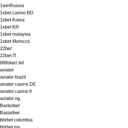
1winRussia
1xbet casino BD
1xbet Korea
1xbet KR
1xbet malaysia
1xbet Morocco
22bet
22bet IT
888starz bd
aviator
aviator brazil
aviator casino DE
aviator casino fr
aviator ng
Bankobet
Basaribet
bbrbet colombia
bbrbet mx