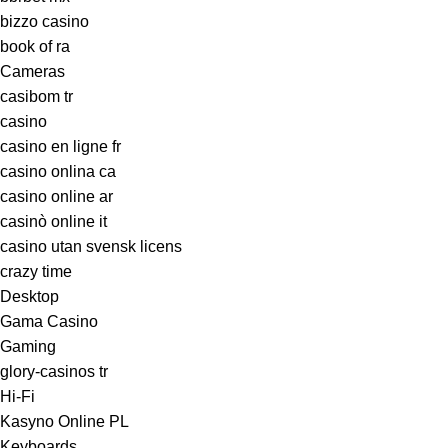
bizzo casino
book of ra
Cameras
casibom tr
casino
casino en ligne fr
casino onlina ca
casino online ar
casinò online it
casino utan svensk licens
crazy time
Desktop
Gama Casino
Gaming
glory-casinos tr
Hi-Fi
Kasyno Online PL
Keyboards