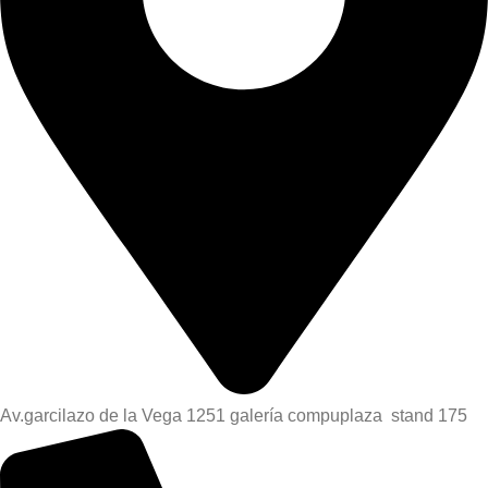
Av.garcilazo de la Vega 1251 galería compuplaza stand 175