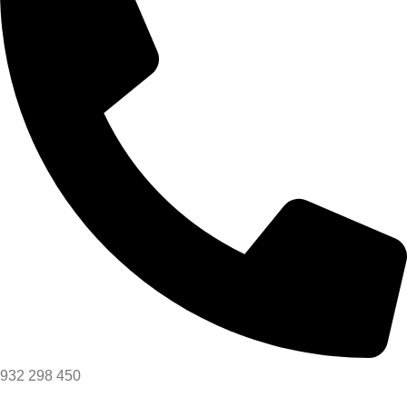
932 298 450