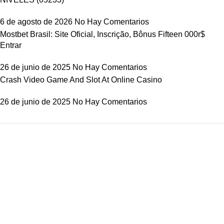
6 de agosto de 2026
No Hay Comentarios
Mostbet Brasil: Site Oficial, Inscrição, Bônus Fifteen 000r$
Entrar
26 de junio de 2025
No Hay Comentarios
Crash Video Game And Slot At Online Casino
26 de junio de 2025
No Hay Comentarios
ON SALE
HP Envy 34
To Shop