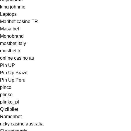
king johnnie
Laptops
Maribet casino TR
Masalbet
Monobrand
mostbet italy
mostbet tr
online casino au
Pin UP
Pin Up Brazil
Pin Up Peru
pinco
plinko
plinko_pl
Qizilbilet
Ramenbet
ricky casino australia