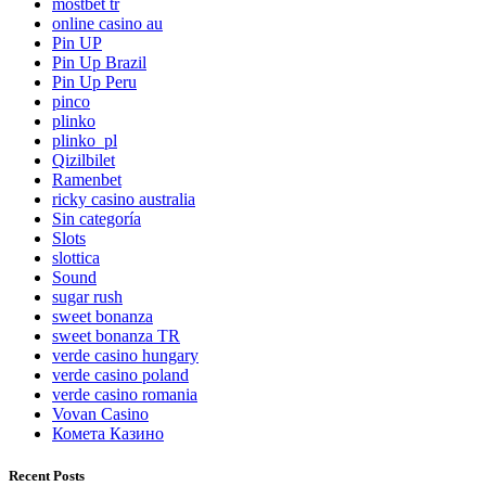
mostbet tr
online casino au
Pin UP
Pin Up Brazil
Pin Up Peru
pinco
plinko
plinko_pl
Qizilbilet
Ramenbet
ricky casino australia
Sin categoría
Slots
slottica
Sound
sugar rush
sweet bonanza
sweet bonanza TR
verde casino hungary
verde casino poland
verde casino romania
Vovan Casino
Комета Казино
Recent Posts