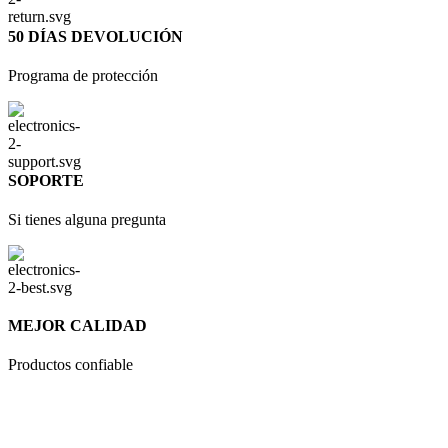
50 DÍAS DEVOLUCIÓN
Programa de protección
SOPORTE
Si tienes alguna pregunta
MEJOR CALIDAD
Productos confiable