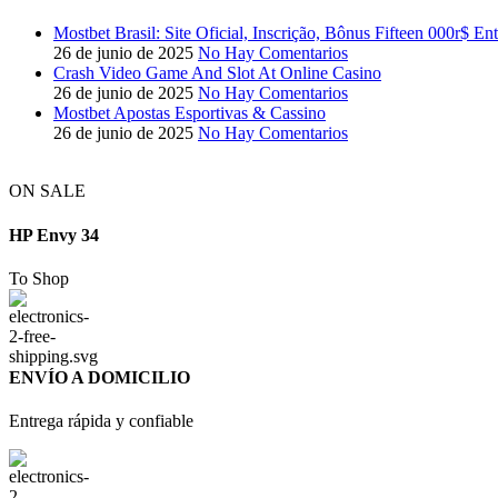
Mostbet Brasil: Site Oficial, Inscrição, Bônus Fifteen 000r$ Ent
26 de junio de 2025
No Hay Comentarios
Crash Video Game And Slot At Online Casino
26 de junio de 2025
No Hay Comentarios
Mostbet Apostas Esportivas & Cassino
26 de junio de 2025
No Hay Comentarios
ON SALE
HP Envy 34
To Shop
ENVÍO A DOMICILIO
Entrega rápida y confiable