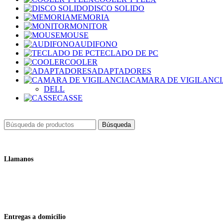
DISCO SOLIDO
MEMORIA
MONITOR
MOUSE
AUDIFONO
TECLADO DE PC
COOLER
ADAPTADORES
CAMARA DE VIGILANC
DELL
CASSE
Búsqueda
Llamanos
+51 932 298 450
Entregas a domicilio