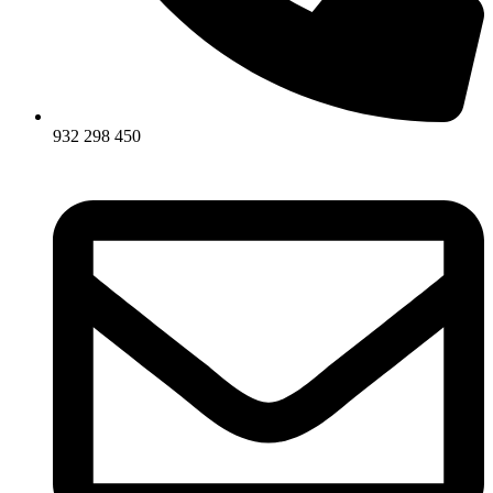
932 298 450