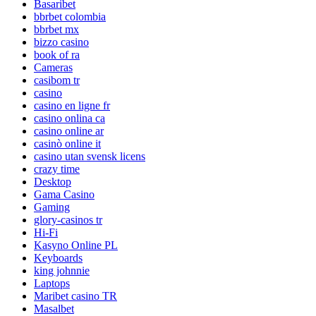
Basaribet
bbrbet colombia
bbrbet mx
bizzo casino
book of ra
Cameras
casibom tr
casino
casino en ligne fr
casino onlina ca
casino online ar
casinò online it
casino utan svensk licens
crazy time
Desktop
Gama Casino
Gaming
glory-casinos tr
Hi-Fi
Kasyno Online PL
Keyboards
king johnnie
Laptops
Maribet casino TR
Masalbet