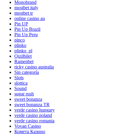
Monobrand
mostbet italy
mostbet tr
online casino au
Pin UP
Pin Up Brazil
Pin Up Peru
pinco
plinko
plinko_pl
Qizilbilet
Ramenbet
ricky casino australia
Sin categoría
Slots
slottica
Sound
sugar rush
sweet bonanza
sweet bonanza TR
verde casino hungary
verde casino poland
verde casino romania
Vovan Casino
Комета Казино