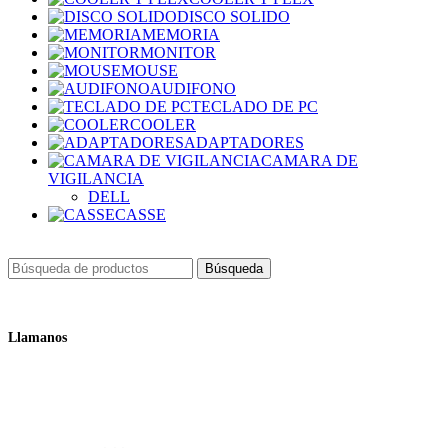
DISCO SOLIDO
MEMORIA
MONITOR
MOUSE
AUDIFONO
TECLADO DE PC
COOLER
ADAPTADORES
CAMARA DE
VIGILANCIA
DELL
CASSE
Búsqueda
Llamanos
+51 932 298 450