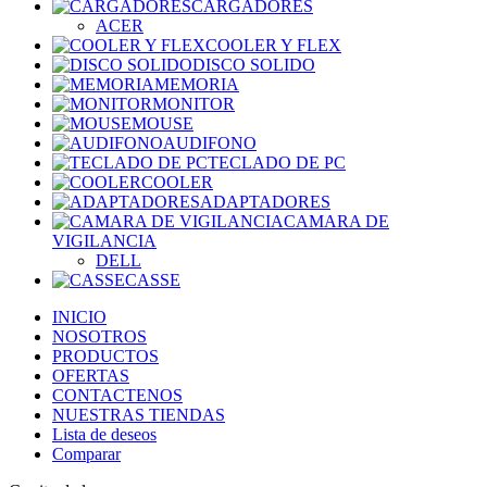
CARGADORES
ACER
COOLER Y FLEX
DISCO SOLIDO
MEMORIA
MONITOR
MOUSE
AUDIFONO
TECLADO DE PC
COOLER
ADAPTADORES
CAMARA DE
VIGILANCIA
DELL
CASSE
INICIO
NOSOTROS
PRODUCTOS
OFERTAS
CONTACTENOS
NUESTRAS TIENDAS
Lista de deseos
Comparar