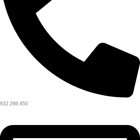
932 298 450