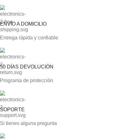
ENVÍO A DOMICILIO
Entrega rápida y confiable
50 DÍAS DEVOLUCIÓN
Programa de protección
SOPORTE
Si tienes alguna pregunta