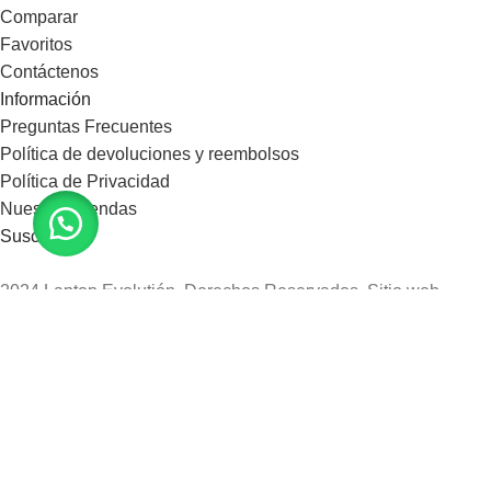
Comparar
Favoritos
Contáctenos
Información
Preguntas Frecuentes
Política de devoluciones y reembolsos
Política de Privacidad
Nuestras Tiendas
Suscríbete
2024 Laptop Evolutión. Derechos Reservados. Sitio web
desarrollado por
PDG.PE
La barra lateral
0
Comparar
0
Lista de deseos
0
elementos
Carro