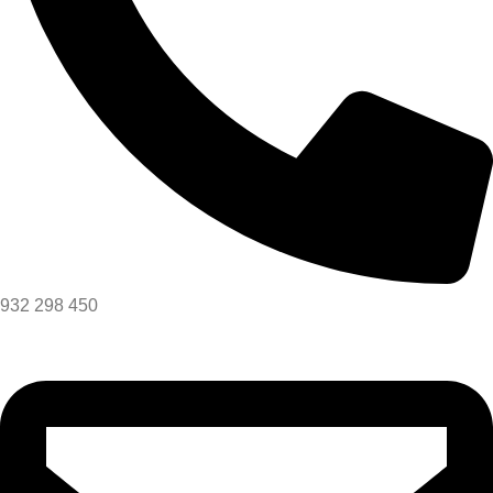
932 298 450