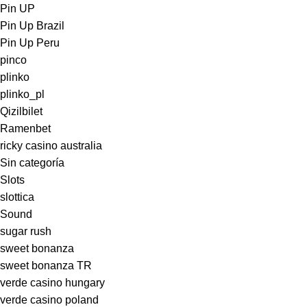
Pin UP
Pin Up Brazil
Pin Up Peru
pinco
plinko
plinko_pl
Qizilbilet
Ramenbet
ricky casino australia
Sin categoría
Slots
slottica
Sound
sugar rush
sweet bonanza
sweet bonanza TR
verde casino hungary
verde casino poland