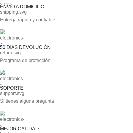
ENVÍO A DOMICILIO
Entrega rápida y confiable
50 DÍAS DEVOLUCIÓN
Programa de protección
SOPORTE
Si tienes alguna pregunta
MEJOR CALIDAD