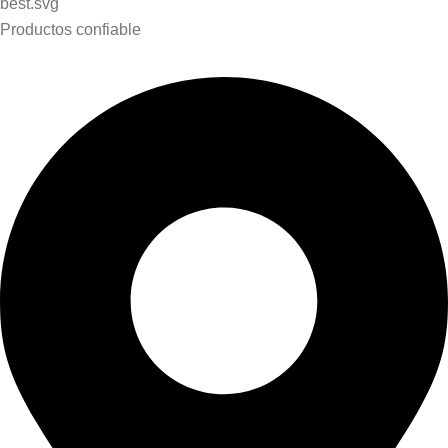
Productos confiable