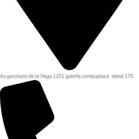
Av.garcilazo de la Vega 1251 galería compuplaza stand 175