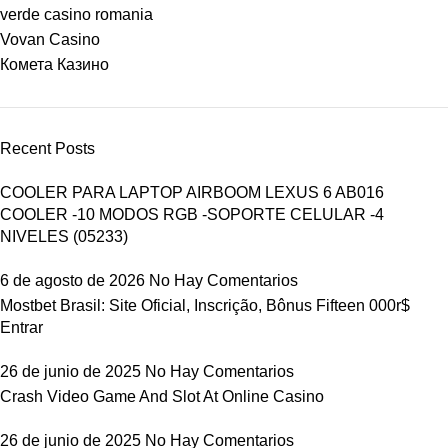
verde casino romania
Vovan Casino
Комета Казино
Recent Posts
COOLER PARA LAPTOP AIRBOOM LEXUS 6 AB016
COOLER -10 MODOS RGB -SOPORTE CELULAR -4
NIVELES (05233)
6 de agosto de 2026
No Hay Comentarios
Mostbet Brasil: Site Oficial, Inscrição, Bônus Fifteen 000r$
Entrar
26 de junio de 2025
No Hay Comentarios
Crash Video Game And Slot At Online Casino
26 de junio de 2025
No Hay Comentarios