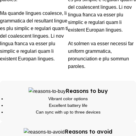
del coalescent lingues. Li nov
Ma quande lingues coalesce, li
lingua franca va esser plu
grammatica del resultant lingue
simplic e regulari quam li
es plu simplic e regulari quam ti
existent Europan lingues.
del coalescent lingues. Li nov
lingua franca va esser plu
At solmen va esser necessi far
simplic e regulari quam li
uniform grammatica,
existent Europan lingues.
pronunciation e plu sommun
paroles.
Reasons to buy
Vibrant color options
Excellent battery life
Can sync with up to three devices
Reasons to avoid