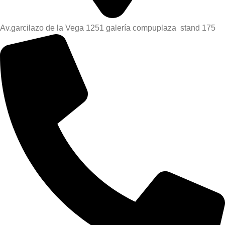
Av.garcilazo de la Vega 1251 galería compuplaza stand 175