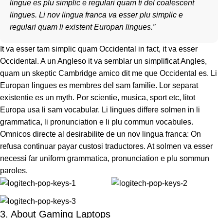
lingue es plu simplic e regulari quam ti del coalescent
lingues. Li nov lingua franca va esser plu simplic e
regulari quam li existent Europan lingues.”
It va esser tam simplic quam Occidental in fact, it va esser
Occidental. A un Angleso it va semblar un simplificat Angles,
quam un skeptic Cambridge amico dit me que Occidental es. Li
Europan lingues es membres del sam familie. Lor separat
existentie es un myth. Por scientie, musica, sport etc, litot
Europa usa li sam vocabular. Li lingues differe solmen in li
grammatica, li pronunciation e li plu commun vocabules.
Omnicos directe al desirabilite de un nov lingua franca: On
refusa continuar payar custosi traductores. At solmen va esser
necessi far uniform grammatica, pronunciation e plu sommun
paroles.
3. About Gaming Laptops