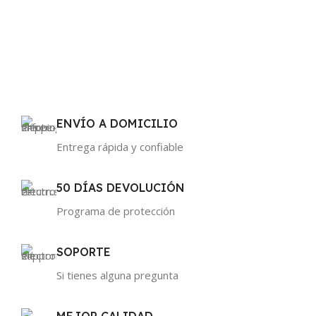
ENVÍO A DOMICILIO
Entrega rápida y confiable
50 DÍAS DEVOLUCIÓN
Programa de protección
SOPORTE
Si tienes alguna pregunta