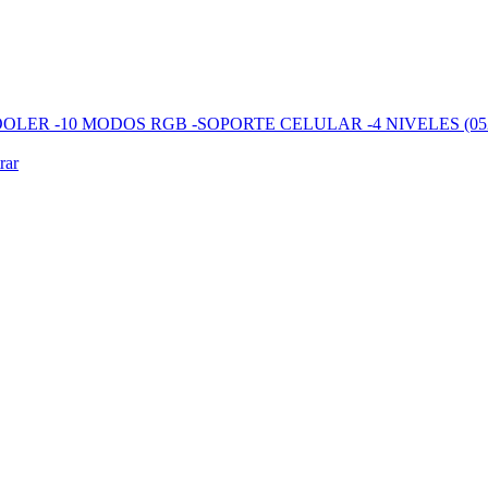
LER -10 MODOS RGB -SOPORTE CELULAR -4 NIVELES (05
rar