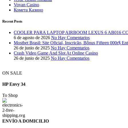
Vovan Casino
Комета Казино
Recent Posts
COOLER PARA LAPTOP AIRBOOM LEXUS 6 AB016 COO
6 de agosto de 2026
No Hay Comentarios
Mostbet Brasil: Site Oficial, Inscrição, Bônus Fifteen 000r$ Ent
26 de junio de 2025
No Hay Comentarios
Crash Video Game And Slot At Online Casino
26 de junio de 2025
No Hay Comentarios
ON SALE
HP Envy 34
To Shop
ENVÍO A DOMICILIO