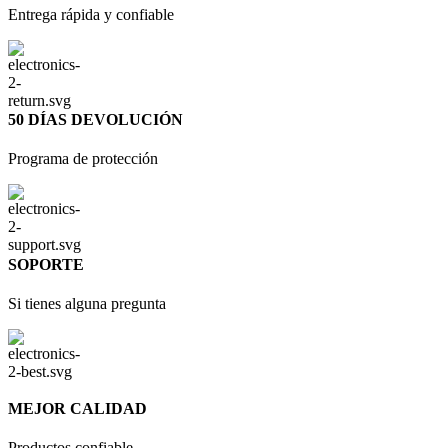
Entrega rápida y confiable
50 DÍAS DEVOLUCIÓN
Programa de protección
SOPORTE
Si tienes alguna pregunta
MEJOR CALIDAD
Productos confiable