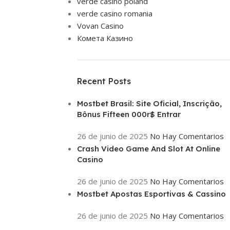
verde casino poland
verde casino romania
Vovan Casino
Комета Казино
Recent Posts
Mostbet Brasil: Site Oficial, Inscrição,
Bônus Fifteen 000r$ Entrar
26 de junio de 2025
No Hay Comentarios
Crash Video Game And Slot At Online
Casino
26 de junio de 2025
No Hay Comentarios
Mostbet Apostas Esportivas & Cassino
26 de junio de 2025
No Hay Comentarios