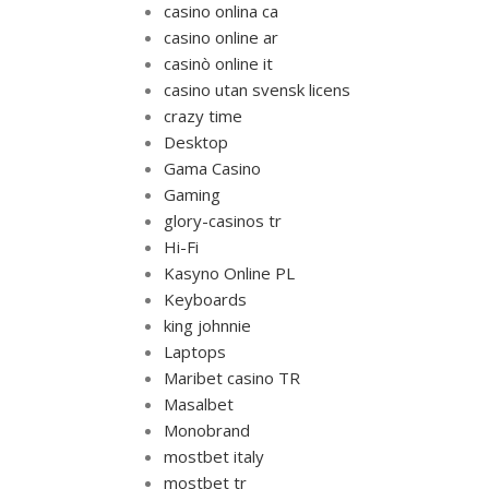
casino onlina ca
casino online ar
casinò online it
casino utan svensk licens
crazy time
Desktop
Gama Casino
Gaming
glory-casinos tr
Hi-Fi
Kasyno Online PL
Keyboards
king johnnie
Laptops
Maribet casino TR
Masalbet
Monobrand
mostbet italy
mostbet tr