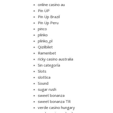
online casino au
Pin UP
Pin Up Brazil
Pin Up Peru
pinco
plinko
plinko_pl
Qizilbilet
Ramenbet
ricky casino australia
Sin categoría
Slots
slottica
Sound
sugar rush
sweet bonanza
sweet bonanza TR
verde casino hungary